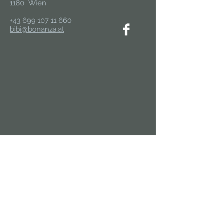
1180 Wien
+43 699 107 11 660
bibi@bonanza.at
In die Mailingliste eintragen