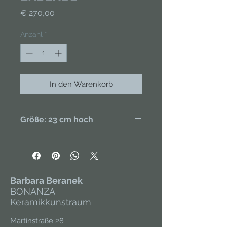
Preis
€ 270,00
Anzahl
*
In den Warenkorb
Größe: 23 cm hoch
Stehende Figur, handgertigt aus
Porzellan, handbemalt. Unikat.
Barbara Beranek
BONANZA
Keramikkunstraum
Martinstraße 28