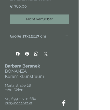
Preis
€ 380,00
Nicht verfügbar
Größe 17x12x17 cm
Handgefertigt aus Porzellan,
handbemalt. Unikat.
Barbara Beranek
BONANZA
Keramikkunstraum
Martinstraße 28
1180 Wien
+43 699 107 11 660
bibi@bonanza.at