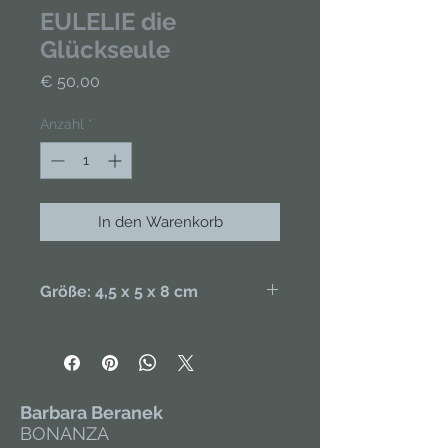
EULELIE die
Glückseule
Preis
€ 50,00
Anzahl
*
In den Warenkorb
Größe: 4,5 x 5 x 8 cm
Handgefertigt aus Porzellan,
handbemalt.
Barbara Beranek
BONANZA