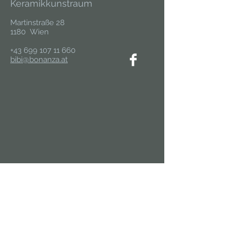
Keramikkunstraum
Martinstraße 28
1180 Wien
+43 699 107 11 660
bibi@bonanza.at