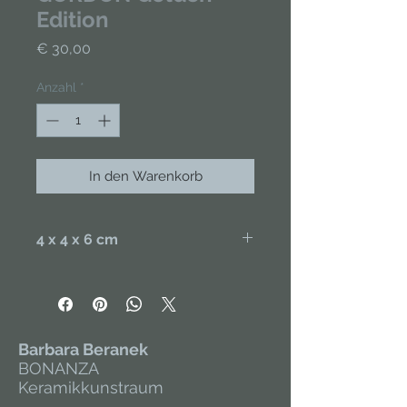
Edition
Preis
€ 30,00
Anzahl
*
In den Warenkorb
4 x 4 x 6 cm
Handgefertigt aus Porzellan,
handbemalt. Poliert. Teilweise
glasiert und vergoldet.
Barbara Beranek
BONANZA
Keramikkunstraum