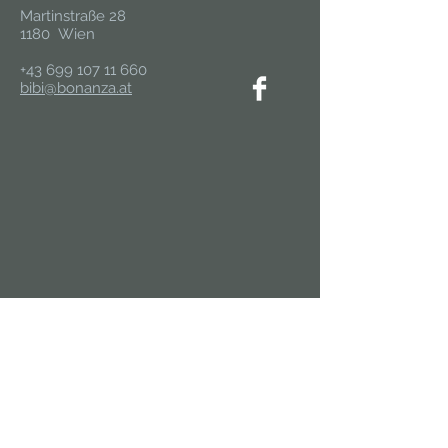
Martinstraße 28
1180 Wien
+43 699 107 11 660
bibi@bonanza.at
In die Mailingliste eintragen