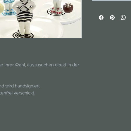
er Ihrer Wahl, auszusuchen direkt in der
d wird handsigniert.
nfrei verschickt.