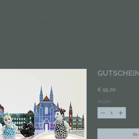
bonanza keramikkunstraum
world of bibi
shop
GUTSCHEIN 
Preis
€ 95,00
Anzahl
*
In