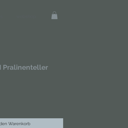
s
webshop
Pralinenteller
 den Warenkorb