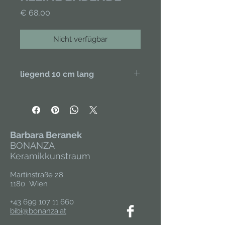
Preis
€ 68,00
Nicht verfügbar
liegend 10 cm lang
Handgefertigt aus Porzellan,
handbemalt. Unikat.
Barbara Beranek
BONANZA
Keramikkunstraum
Martinstraße 28
1180 Wien
+43 699 107 11 660
bibi@bonanza.at