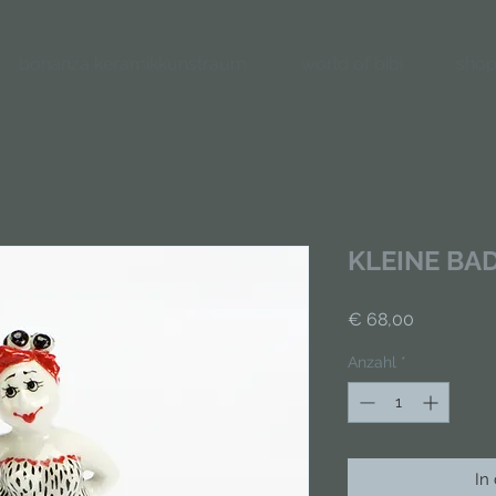
bonanza keramikkunstraum
world of bibi
shop
KLEINE BA
Preis
€ 68,00
Anzahl
*
In