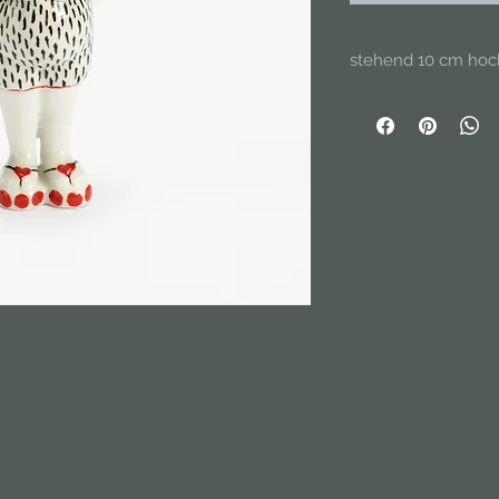
stehend 10 cm hoc
Handgefertigt aus P
glasiert. Unikat.