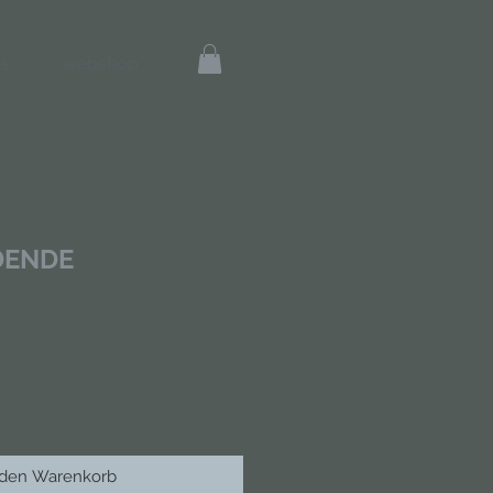
s
webshop
DENDE
 den Warenkorb