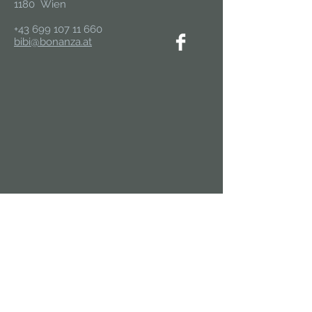
1180 Wien
+43 699 107 11 660
bibi@bonanza.at
In die Mailingliste eintragen