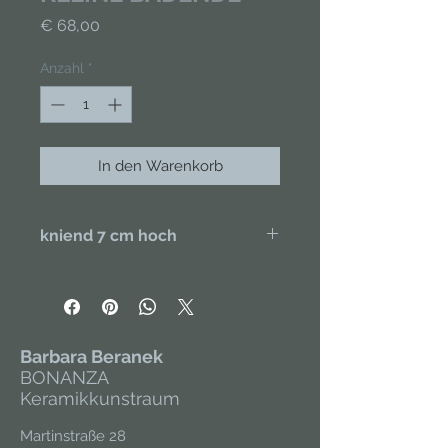
Preis
€ 68,00
Anzahl
*
In den Warenkorb
kniend 7 cm hoch
Handgefertigt aus Porzellan,
handbemalt. Unikat.
Barbara Beranek
BONANZA
Keramikkunstraum
Martinstraße 28