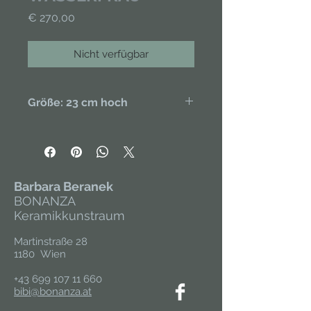
Preis
€ 270,00
Nicht verfügbar
Größe: 23 cm hoch
Handgefertigt aus Porzellan,
handbemalt, teilweise glasiert.
Unikat.
Barbara Beranek
BONANZA
Keramikkunstraum
Martinstraße 28
1180 Wien
+43 699 107 11 660
bibi@bonanza.at