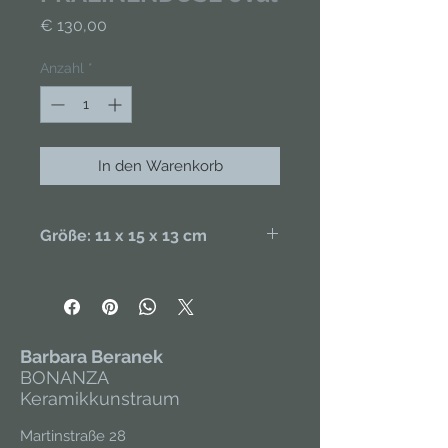
Preis
€ 130,00
Anzahl
*
In den Warenkorb
Größe: 11 x 15 x 13 cm
Handgefertigt aus Porzellan,
handbemalt, glasiert. Unikat.
Barbara Beranek
BONANZA
Keramikkunstraum
Martinstraße 28