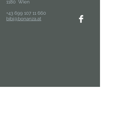
1180 Wien
+43 699 107 11 660
bibi@bonanza.at
In die Mailingliste eintragen