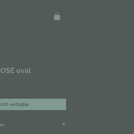
s
webshop
OSE oval
icht verfügbar
cm