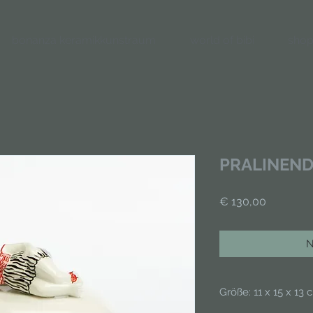
bonanza keramikkunstraum
world of bibi
shop
PRALINEND
Preis
€ 130,00
N
Größe: 11 x 15 x 13 