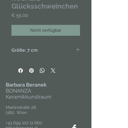
Glücksschweinchen
Preis
€ 55,00
Nicht verfügbar
Größe: 7 cm
Handgefertigt aus Porzellan,
handbemalt, glasiert. Draht. Unikat
Barbara Beranek
BONANZA
Keramikkunstraum
Martinstraße 28
1180 Wien
+43 699 107 11 660