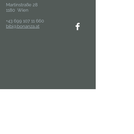
Martinstraße 28
1180 Wien
+43 699 107 11 660
bibi@bonanza.at
In die Mailingliste eintragen