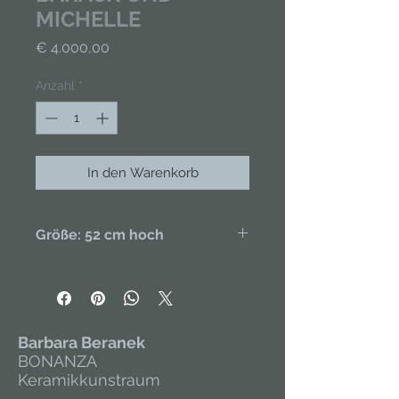
MICHELLE
Preis
€ 4.000,00
Anzahl
*
In den Warenkorb
Größe: 52 cm hoch
Michelle und Barack Obama als
tanzendes Paar. Modelliert aus Ton,
handbemalt, teilweise vergoldet.
UNIKAT.
Barbara Beranek
BONANZA
Keramikkunstraum