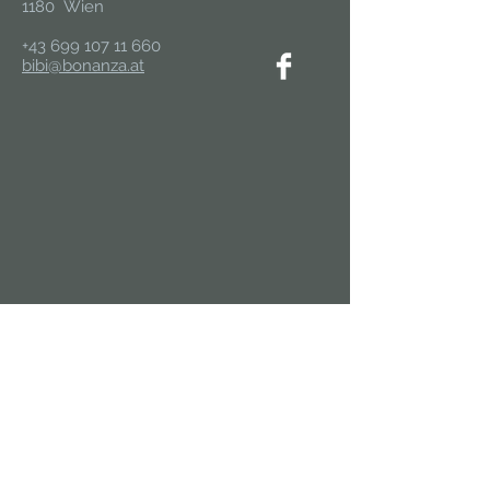
1180 Wien
+43 699 107 11 660
bibi@bonanza.at
In die Mailingliste eintragen